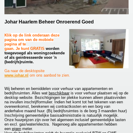
Johar Haarlem Beheer Onroerend Goed
Klik op de link onderaan deze
pagina om van de mobiele
pagina af te
gaan. Je kunt
GRATIS
worden
toegevoegd als woningzoekende
of als geintresseerde voor 'n
(bedrijfs)ruimte.
Ga naar de desktopsite
www.johar.nl
om ons aanbod te zien.
Wij beheren en bemiddelen voor verhuur van appartementen en
bedrijfsruimten. Alles wat
beschikbaar
is voor verhuur plaatsen wij op de
desktop website. Bezichtigingen ter plekke kunnen alleen plaatsvinden
na invullen inschrijfformulier. Indien het komt tot het tekenen van een
overeenkomst, berekenen wij contractkosten en een borg van
anderhalve maand huur. (Bij bedrijfsruimtes is de borg 3 maanden huur)
Inschrijving gemeentelijke basisadministratie is natuurlijk mogelijk.
Onze huurprijzen zijn over het algemeen inclusief gemeentelijke lasten
en excl. gas/water/electra. Nagenoeg alle appartementen hebben
een
eigen
meter.